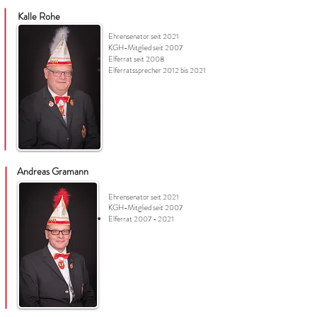
Kalle Rohe
Ehrensenator seit 2021
KGH-Mitglied seit 2007
Elferrat seit 2008
Elferratssprecher 2012 bis 2021
Andreas
Gramann
Ehrensenator seit 2021
KGH-Mitglied seit 2007
Elferrat
2007 - 2021