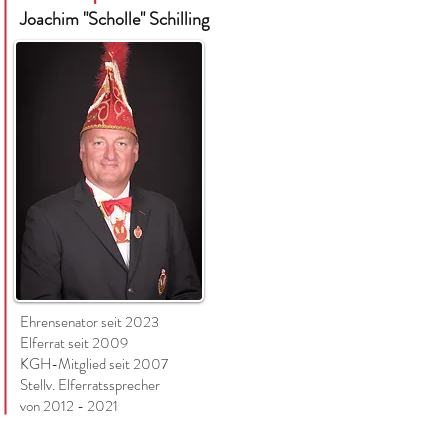
Joachim "Scholle" Schilling
Ehrensenator seit 2023
Elferrat seit 2009
KGH-Mitglied seit 2007
Stellv. Elferratssprecher
von 2012 - 2021