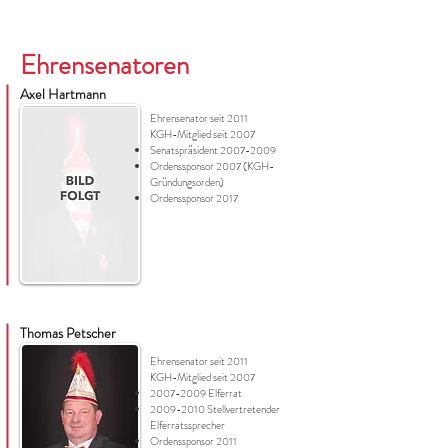
Ehrensenatoren
Axel Hartmann
Ehrensenator seit 2011
KGH-Mitglied seit 2007
Senatspräsident 2007-
2009
Ordenssponsor 2007 (KGH-
Gründungsorden)
Ordenssponsor 2017
Thomas Petscher
Ehrensenator seit 2011
KGH-Mitglied seit 2007
2007-2009
Elferrat
2009-2010
Stellvertretender
Elferratssprecher
Ordenssponsor 2011