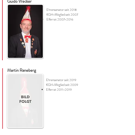
Guido Wecker
Ehrensenator seit 2018
KGH-Mitglied seit 2007
Elferrat
2007-2016
Martin
Raneberg
Ehrensenator seit 2019
KGH-Mitglied seit 2009
Elferrat
2011-2019