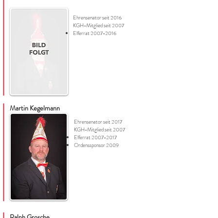
Ehrensenator seit 2016
KGH-Mitglied seit 2007
Elferrat
2007-2016
Martin Kegelmann
Ehrensenator seit 2017
KGH-Mitglied seit 2007
Elferrat
2007-2017
Ordenssponsor 2009
Ralph Grosche