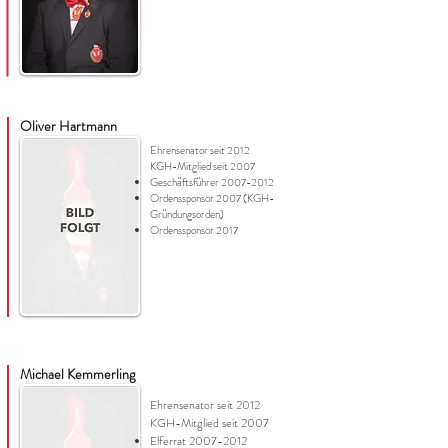
Oliver Hartmann
Ehrensenator seit 2012
KGH-Mitglied seit 2007
Geschäftsführer
2007-2012
Ordenssponsor 2007 (KGH-
Gründungsorden)
Ordenssponsor 2017
Michael Kemmerling
Ehrensenator seit 2012
KGH-Mitglied seit 2007
Elferrat
2007-2012