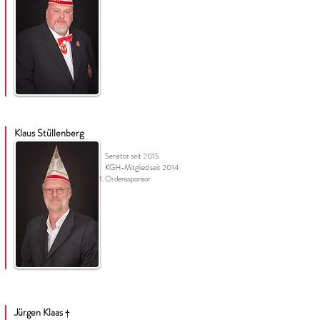
Klaus Stüllenberg
Senator seit 2015
KGH-Mitglied seit 2014
Ordenssponsor
Jürgen Klaas
†