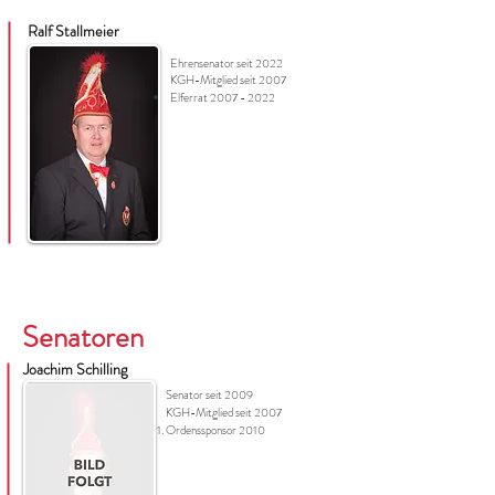
Ralf Stallmeier
Ehrensenator seit 2022
KGH-Mitglied seit 2007
Elferrat
2007 - 2022
Senatoren
Joachim Schilling
Senator seit 2009
KGH-Mitglied seit 2007
Ordenssponsor 2010