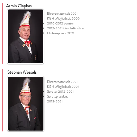
Armin Clephas
Ehrensenator seit 2021
KGH-Mitglied seit 2009
2010-2012
Senator
2012-2021
Geschäftsführer
Ordenssponsor 2021
Stephan Wessels
Ehrensenator seit 2021
KGH-Mitglied seit 2007
Senator
2012-2021
Senatspräsident
2013-2021