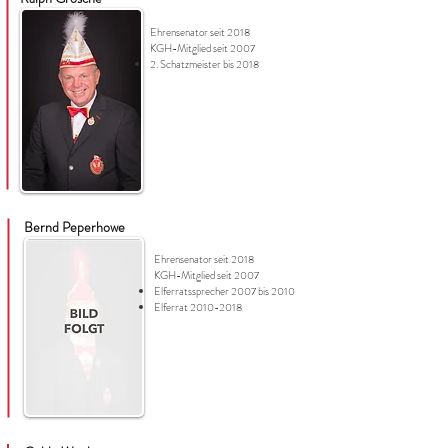
Ehrensenator seit 2018
KGH-Mitglied seit 2007
2. Schatzmeister bis 2018
Bernd Peperhowe
Ehrensenator seit 2018
KGH-Mitglied seit 2007
Elferratssprecher 2007 bis 2010
Elferrat
2010-2018