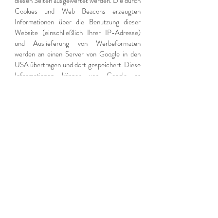
diesen Seiten ausgewertet werden. Die durch
Cookies und Web Beacons erzeugten
Informationen über die Benutzung dieser
Website (einschließlich Ihrer IP-Adresse)
und Auslieferung von Werbeformaten
werden an einen Server von Google in den
USA übertragen und dort gespeichert. Diese
Informationen können von Google an
Vertragspartner von Google weiter gegeben
werden. Google wird Ihre IP-Adresse jedoch
nicht mit anderen von Ihnen gespeicherten
Daten zusammenführen. Sie können die
Installation der Cookies durch eine
entsprechende Einstellung Ihrer Browser
Software verhindern; wir weisen Sie jedoch
darauf hin, dass Sie in diesem Fall
gegebenenfalls nicht sämtliche Funktionen
dieser Website voll umfänglich nutzen
können. Durch die Nutzung dieser Website
erklären Sie sich mit der Bearbeitung der
über Sie erhobenen Daten durch Google in