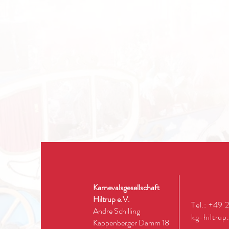
Karnevalsgesellschaft
Hiltrup e.V.
Tel.: +49 
Andre Schilling
kg-hiltrup
Kappenberger Damm 18