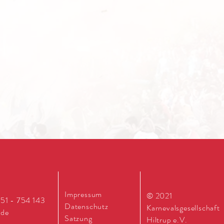
Impressum
© 2021
251 - 754 143
Datenschutz
Karnevalsgesellschaft
.de
Satzung
Hiltrup e.V.